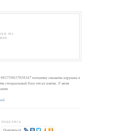
ЧКИ №4.
ИНЕ.
 983759837958347 попытка снимать игрушки в
ть специальный блог от их имени. У меня
лают.
рий
ПОДЕЛИСЬ
Поделиться