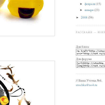
февраля
(15)
►
января
(23)
►
2008
(59)
►
РАССКАЖИ — ЮЗЕ
Для блога
Для форума
// Ваша Уточка №4.
utochka@no4.ru