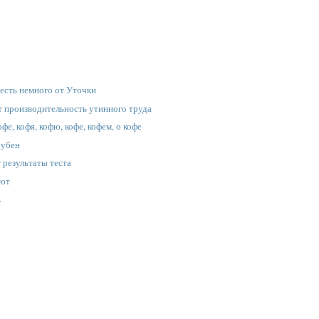
 есть немного от Уточки
 производительность утинного труда
фе, кофя, кофю, кофе, кофем, о кофе
бубен
 результаты теста
уют
.