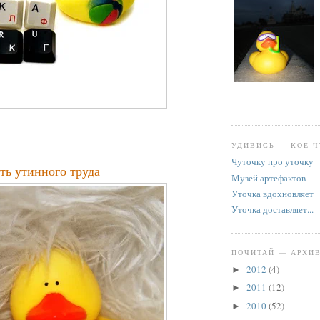
УДИВИСЬ — КОЕ-Ч
Чуточку про уточку
ть утинного труда
Музей артефактов
Уточка вдохновляет
Уточка доставляет...
ПОЧИТАЙ — АРХИ
2012
(4)
►
2011
(12)
►
2010
(52)
►