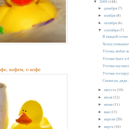
2009
(148)
▼
декабря
(7)
►
ноября
(8)
►
октября
(6)
►
сентября
(7)
▼
В каждой точке
Холод повышает
Уточка любит ко
Уточки бьют в 
Уточки изучают
фе, кофем, о кофе
Уточки тестир
Скажи-ка, дядя..
августа
(10)
►
июля
(12)
►
июня
(11)
►
мая
(13)
►
апреля
(20)
►
марта
(16)
►