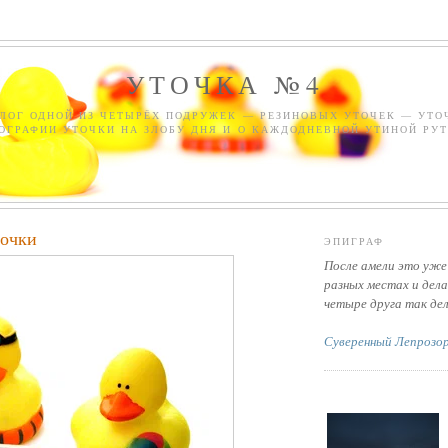
УТОЧКА №4
ЛОГ ОДНОЙ ИЗ ЧЕТЫРЁХ ПОДРУЖЕК — РЕЗИНОВЫХ УТОЧЕК — УТО
ОГРАФИИ УТОЧКИ НА ЗЛОБУ ДНЯ И О КАЖДОДНЕВНОЙ УТИНОЙ РУТ
точки
ЭПИГРАФ
После амели это уже
разных местах и дела
четыре друга так де
Суверенный Лепрозо