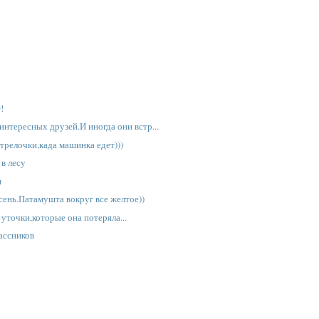
!
интересных друзей.И иногда они встр...
трелочки,када машинка едет)))
 в лесу
я
сень.Патамушта вокруг все желтое))
уточки,которые она потеряла...
ассников