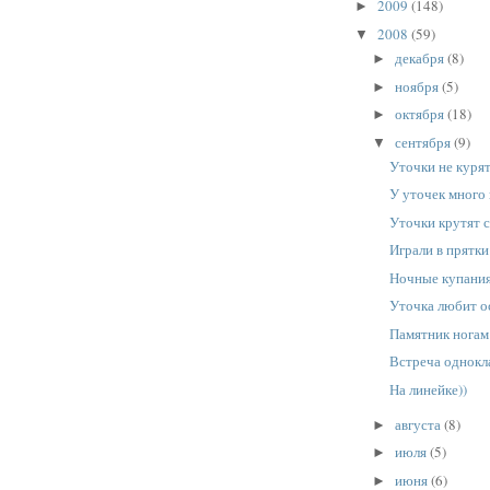
2009
(148)
►
2008
(59)
▼
декабря
(8)
►
ноября
(5)
►
октября
(18)
►
сентября
(9)
▼
Уточки не курят
У уточек много 
Уточки крутят с
Играли в прятки
Ночные купани
Уточка любит о
Памятник ногам 
Встреча однокл
На линейке))
августа
(8)
►
июля
(5)
►
июня
(6)
►