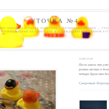
УТОЧКА №4
ЛОГ ОДНОЙ ИЗ ЧЕТЫРЁХ ПОДРУЖЕК — РЕЗИНОВЫХ УТОЧЕК — УТО
ОГРАФИИ УТОЧКИ НА ЗЛОБУ ДНЯ И О КАЖДОДНЕВНОЙ УТИНОЙ РУТ
ЭПИГРАФ
После амели это уже
разных местах и дела
четыре друга так де
Суверенный Лепрозо