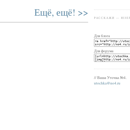
Ещё, ещё! >>
РАССКАЖИ — ЮЗЕ
Для блога
Для форума
// Ваша Уточка №4.
utochka@no4.ru