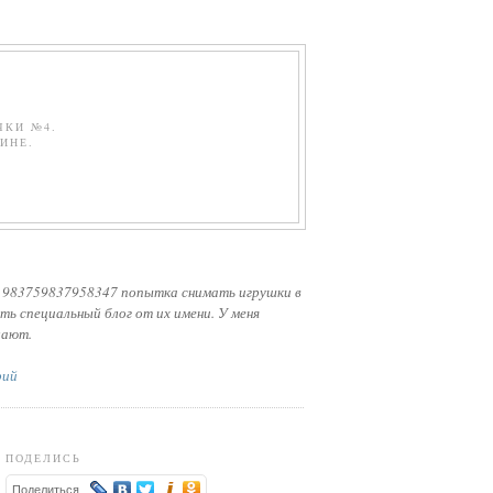
ЧКИ №4.
ИНЕ.
 983759837958347 попытка снимать игрушки в
ть специальный блог от их имени. У меня
лают.
рий
ПОДЕЛИСЬ
Поделиться