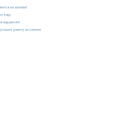
яются на шопинг
т ёлку
в кардиолог
пускают ракету из спичек