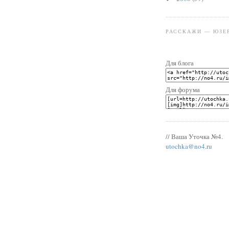
РАССКАЖИ — ЮЗЕ
Для блога
Для форума
// Ваша Уточка №4.
utochka@no4.ru