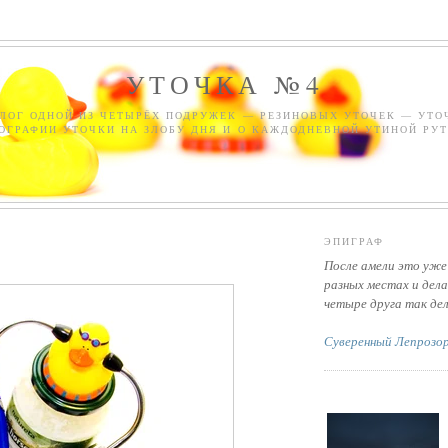
УТОЧКА №4
ЛОГ ОДНОЙ ИЗ ЧЕТЫРЁХ ПОДРУЖЕК — РЕЗИНОВЫХ УТОЧЕК — УТО
ОГРАФИИ УТОЧКИ НА ЗЛОБУ ДНЯ И О КАЖДОДНЕВНОЙ УТИНОЙ РУТ
ЭПИГРАФ
После амели это уже
разных местах и дела
четыре друга так де
Суверенный Лепрозо