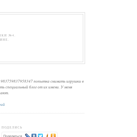
ЧКИ №4.
ИНЕ.
 983759837958347 попытка снимать игрушки в
ть специальный блог от их имени. У меня
лают.
рий
ПОДЕЛИСЬ
Поделиться