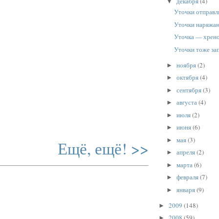
декабря
(4)
▼
Уточки отправл
Уточки наряжаю
Уточка — хрено
Уточки тоже за
ноября
(2)
►
октября
(4)
►
сентября
(3)
►
августа
(4)
►
июля
(2)
►
июня
(6)
►
мая
(3)
►
Ещё, ещё! >>
апреля
(2)
►
марта
(6)
►
февраля
(7)
►
января
(9)
►
2009
(148)
►
2008
(59)
►