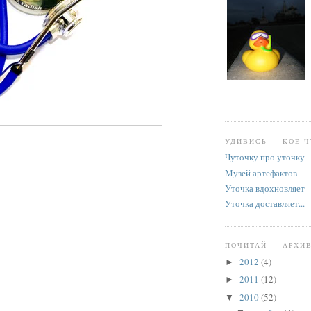
УДИВИСЬ — КОЕ-Ч
Чуточку про уточку
Музей артефактов
Уточка вдохновляет
Уточка доставляет...
ПОЧИТАЙ — АРХИ
2012
(4)
►
2011
(12)
►
2010
(52)
▼