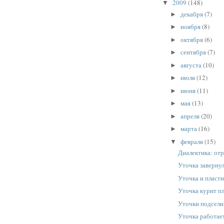
2009
(148)
▼
декабря
(7)
►
ноября
(8)
►
октября
(6)
►
сентября
(7)
►
августа
(10)
►
июля
(12)
►
июня
(11)
►
мая
(13)
►
апреля
(20)
►
марта
(16)
►
февраля
(15)
▼
Диалектика: от
Уточка завернул
Уточка и пласт
Уточка курит п
Уточки подсели
Уточка работае