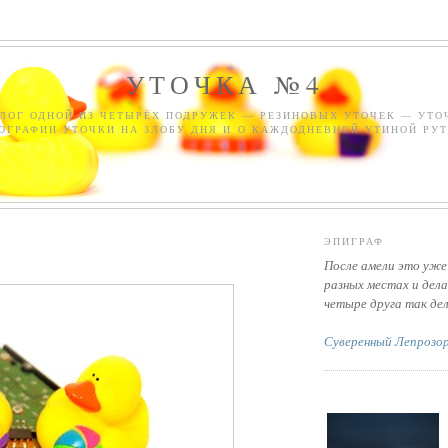
УТОЧКА №4
ЛОГ ОДНОЙ ИЗ ЧЕТЫРЁХ ПОДРУЖЕК — РЕЗИНОВЫХ УТОЧЕК — УТО
ОГРАФИИ УТОЧКИ НА ЗЛОБУ ДНЯ И О КАЖДОДНЕВНОЙ УТИНОЙ РУТ
ЭПИГРАФ
После амели это уже
разных местах и дела
четыре друга так де
Суверенный Лепрозо