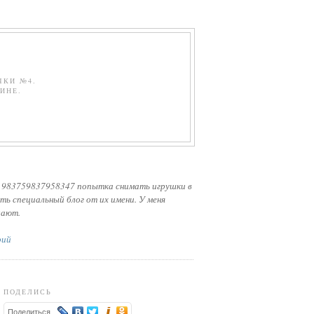
ЧКИ №4.
ИНЕ.
 983759837958347 попытка снимать игрушки в
ть специальный блог от их имени. У меня
лают.
рий
ПОДЕЛИСЬ
Поделиться