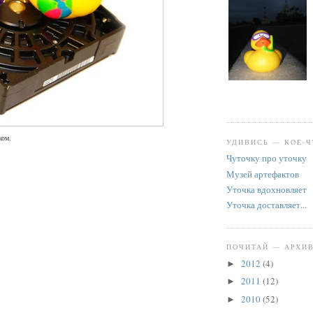
ком.
УДИВИСЬ — КОЕ-Ч
Чуточку про уточку
Музей артефактов
Уточка вдохновляет
Уточка доставляет...
ПОЧИТАЙ — АРХИ
2012
(4)
►
2011
(12)
►
2010
(52)
►