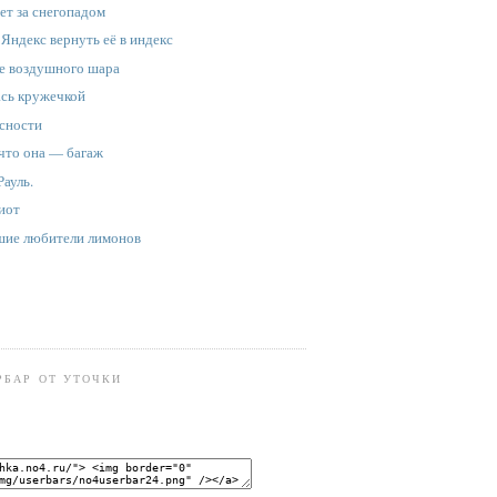
ет за снегопадом
Яндекс вернуть её в индекс
не воздушного шара
ась кружечкой
асности
 что она — багаж
Рауль.
иот
шие любители лимонов
РБАР ОТ УТОЧКИ