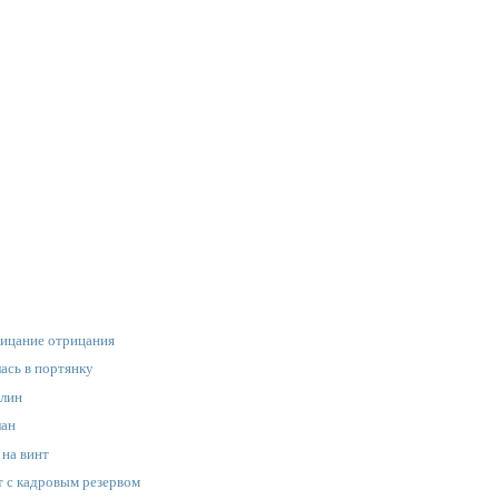
рицание отрицания
ась в портянку
илин
лан
 на винт
т с кадровым резервом