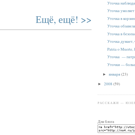
Уточка наблюда
Уточка умоляет 
Ещё, ещё! >>
Уточка в корзи
Уточка обзавел
Уточка в безоп
Уточка думает,
Patria o Muerte, 
Уточка — патр
Уточки — боль
января
(23)
►
2008
(59)
►
РАССКАЖИ — ЮЗЕ
Для блога